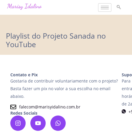
Ir
para
o
conteúdo
Playlist do Projeto Sanada no
YouTube
Contato e Pix
Supo
Gostaria de contribuir voluntariamente com o projeto?
Para 
Basta fazer um pix no valor a sua escolha no email
entr
abaixo.
horár
de 2a
falecom@marisyidalino.com.br
+
Redes Sociais
I
Y
W
n
o
h
s
u
a