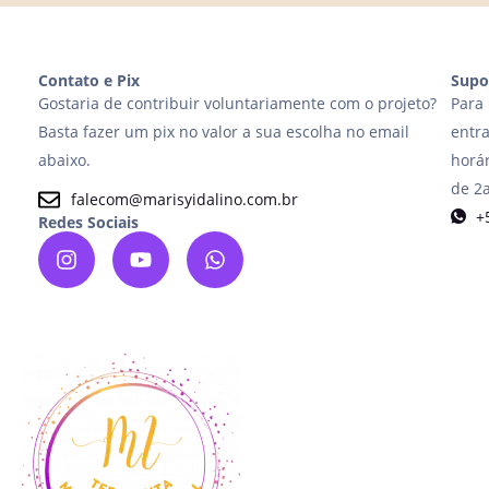
Contato e Pix
Supo
Gostaria de contribuir voluntariamente com o projeto?
Para 
Basta fazer um pix no valor a sua escolha no email
entr
abaixo.
horár
de 2a
falecom@marisyidalino.com.br
+
Redes Sociais
I
Y
W
n
o
h
s
u
a
t
t
t
a
u
s
g
b
a
r
e
p
a
p
m