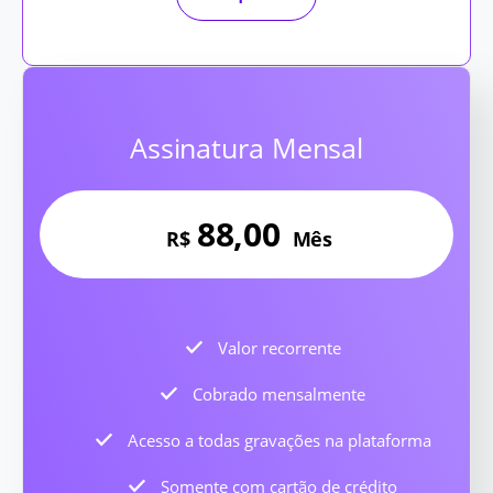
Assinatura Mensal
88,00
R$
Mês
Valor recorrente
Cobrado mensalmente
Acesso a todas gravações na plataforma
Somente com cartão de crédito