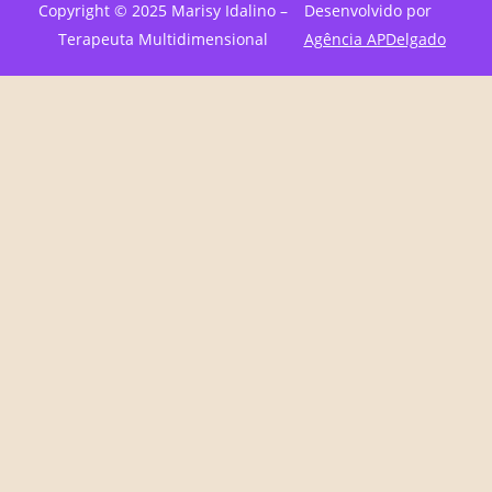
Copyright © 2025 Marisy Idalino –
Desenvolvido por
Terapeuta Multidimensional
Agência APDelgado