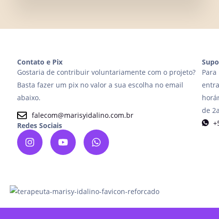
Contato e Pix
Supo
Gostaria de contribuir voluntariamente com o projeto?
Para 
Basta fazer um pix no valor a sua escolha no email
entr
abaixo.
horár
de 2a
falecom@marisyidalino.com.br
+
Redes Sociais
I
Y
W
n
o
h
s
u
a
t
t
t
a
u
s
g
b
a
r
e
p
a
p
m