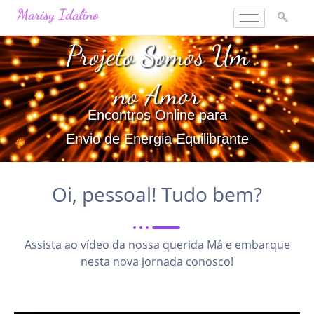
Ir
para
o
Projeto Somos Um
conteúdo
no Amor
Encontros Online para
Envio de Energia Equilibrante
Oi, pessoal! Tudo bem?
Assista ao vídeo da nossa querida Má e embarque
nesta nova jornada conosco!